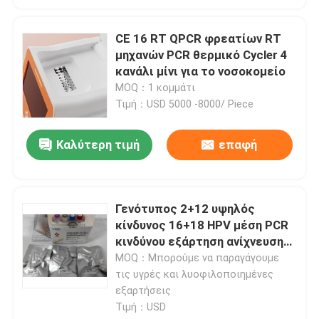
CE 16 RT QPCR φρεατίων RT
μηχανών PCR θερμικό Cycler 4
κανάλι μίνι για το νοσοκομείο
MOQ：1 κομμάτι
Τιμή：USD 5000 -8000/ Piece
Καλύτερη τιμή
επαφή
Γενότυπος 2+12 υψηλός
κίνδυνος 16+18 HPV μέση PCR
κινδύνου εξάρτηση ανίχνευσης
που λυοφιλοποιείται
MOQ：Μπορούμε να παραγάγουμε
τις υγρές και λυοφιλοποιημένες
εξαρτήσεις
Τιμή：USD