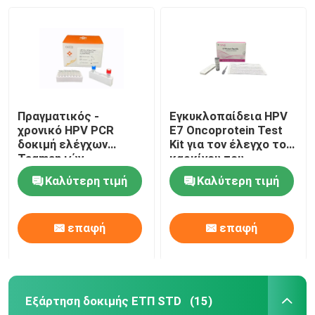
Πραγματικός -
Εγκυκλοπαίδεια HPV
χρονικό HPV PCR
E7 Oncoprotein Test
δοκιμή ελέγχων
Kit για τον έλεγχο του
Taqman ιών
καρκίνου του
Genotyping HPV
τραχήλου της μήτρας
Καλύτερη τιμή
Καλύτερη τιμή
υψηλού κινδύνου
με αποτελέσματα 15
Dectect εξαρτήσεων
λεπτών,
αυτοαποτύπωση και
επαφή
επαφή
άμεση ανίχνευση
πρωτεϊνών
καρκινικών κυττάρων
Εξάρτηση δοκιμής ΕΤΠ STD
(15)