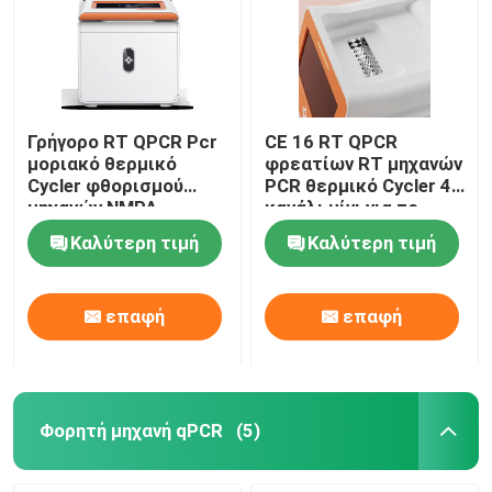
Χωνευτική εξάρτηση δοκιμής
Εξάρτηση δοκιμής υδατοκαλλιέργειας
Γρήγορο RT QPCR Pcr
CE 16 RT QPCR
μοριακό θερμικό
φρεατίων RT μηχανών
Cycler φθορισμού
PCR θερμικό Cycler 4
Χοίρεια εξάρτηση δοκιμής
μηχανών NMPA
κανάλι μίνι για το
ποσοτικό
νοσοκομείο
Καλύτερη τιμή
Καλύτερη τιμή
Κυνοειδής εξάρτηση δοκιμής σκυλιών
επαφή
επαφή
Αιλουροειδής εξάρτηση δοκιμής γατών
Αντεγμένη έντομο δοκιμή ασθενειών
Φορητή μηχανή qPCR
(5)
Μηχανή εξαγωγής νουκλεϊνικού οξέος