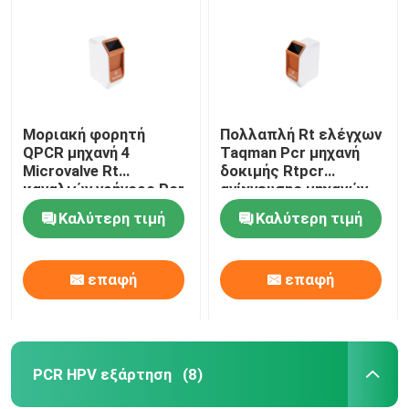
Ιατρικά εργαστηριακά αναλώσιμα
Γρήγορη εξάρτηση δοκιμής ασφαλείας των τροφίμων
Μοριακή φορητή
Πολλαπλή Rt ελέγχων
QPCR μηχανή 4
Taqman Pcr μηχανή
Σύστημα απεικόνισης Western Blot
Microvalve Rt
δοκιμής Rtpcr
καναλιών γρήγορο Pcr
ανίχνευσης μηχανών
CE μηχανών
5KG μοριακή
Βιολογικό μικροσκόπιο
Καλύτερη τιμή
Καλύτερη τιμή
επαφή
επαφή
PCR HPV εξάρτηση
(8)