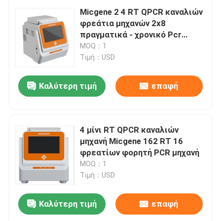
Micgene 2 4 RT QPCR καναλιών
φρεάτια μηχανών 2x8
πραγματικά - χρονικό Pcr
συσκευή ανάλυσης
MOQ：1
Τιμή：USD
Καλύτερη τιμή
επαφή
4 μίνι RT QPCR καναλιών
μηχανή Micgene 162 RT 16
φρεατίων φορητή PCR μηχανή
MOQ：1
Τιμή：USD
Καλύτερη τιμή
επαφή