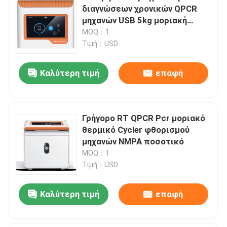
διαγνώσεων χρονικών QPCR
μηχανών USB 5kg μοριακή
μηχανή
MOQ：1
Τιμή：USD
Καλύτερη τιμή
επαφή
Γρήγορο RT QPCR Pcr μοριακό
θερμικό Cycler φθορισμού
μηχανών NMPA ποσοτικό
MOQ：1
Τιμή：USD
Καλύτερη τιμή
επαφή