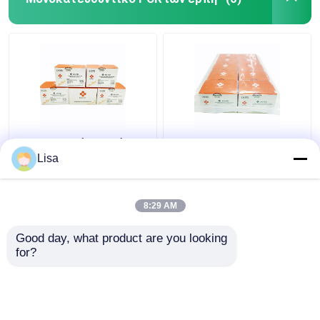
Πραγματικός - χρόνος
Hsv-1 και 2
hsv-6
πραγματικά -
Lisa
μονοκατευθυντικός
μονοκατευθυντικός
ιός λυοφιλοποιημένο
ιός λυοφιλοποιημένο
PCR 24tests/Kit έρπη
PCR 96tests/Kit
8:29 AM
Καλύτερη τιμή
Καλύτερη τιμή
χρονικού έρπη
Good day, what product are you looking 
for?
επαφή
επαφή
Δείτε περισσότερων