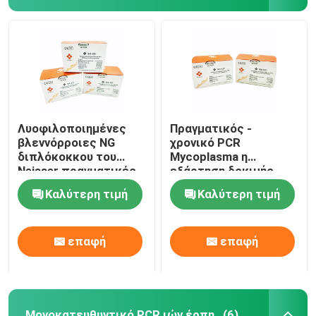
Λυοφιλοποιημένες
Πραγματικός -
βλεννόρροιες NG
χρονικό PCR
διπλόκοκκου του
Mycoplasma η
Neisser πραγματικές -
εξάρτηση δοκιμής
χρονικό PCR
ΕΤΠ MG STD
Καλύτερη τιμή
Καλύτερη τιμή
εξάρτηση 96 δοκιμές/
Genitalium
εξάρτηση ανίχνευσης
λυοφιλοποίησε 48
δοκιμές/εξάρτηση
επαφή
επαφή
Μονοκατευθυντικό PCR ιών έρπη
(6)