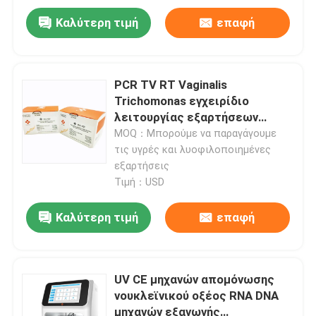
Καλύτερη τιμή
επαφή
PCR TV RT Vaginalis
Trichomonas εγχειρίδιο
λειτουργίας εξαρτήσεων
ανίχνευσης 48 δοκιμές/
MOQ：Μπορούμε να παραγάγουμε
εξάρτηση
τις υγρές και λυοφιλοποιημένες
εξαρτήσεις
Τιμή：USD
Καλύτερη τιμή
επαφή
Σπίτι
Προϊόντα
UV CE μηχανών απομόνωσης
νουκλεϊνικού οξέος RNA DNA
μηχανών εξαγωγής
Βίντεο