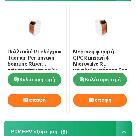
Πολλαπλή Rt ελέγχων
Μοριακή φορητή
Taqman Pcr μηχανή
QPCR μηχανή 4
δοκιμής Rtpcr
Microvalve Rt
ανίχνευσης μηχανών
καναλιών γρήγορο Pcr
5KG μοριακή
CE μηχανών
Καλύτερη τιμή
Καλύτερη τιμή
Σπίτι
επαφή
επαφή
Προϊόντα
PCR HPV εξάρτηση
(8)
Βίντεο