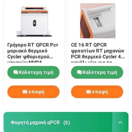
Γρήγορο RT QPCR Pcr
CE 16 RT QPCR
μοριακό θερμικό
φρεατίων RT μηχανών
Cycler φθορισμού
PCR θερμικό Cycler 4
μηχανών NMPA
κανάλι μίνι για το
ποσοτικό
νοσοκομείο
Καλύτερη τιμή
Καλύτερη τιμή
επαφή
επαφή
Φορητή μηχανή qPCR
(5)