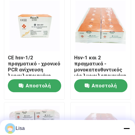
Εμφάνιση VR
Περίπου εμείς
Γύρος εργοστασίων
CE hsv-1/2
Hsv-1 και 2
πραγματικό - χρονικό
πραγματικά -
PCR ανίχνευση
μονοκατευθυντικός
Ποιοτικός έλεγχος
λυοφιλοποιημένο
ιός λυοφιλοποιημένο
εξάρτηση 24tests/Kit
PCR 96tests/Kit
Αποστολή
Αποστολή
χρονικού έρπη
Μας ελάτε σε επαφή με
ερώτησης
ερώτησης
Ειδήσεις
Lisa
Περιπτώσεις