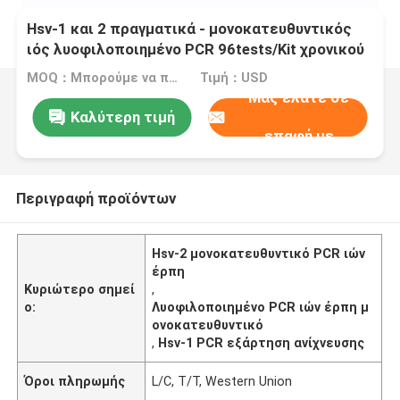
Hsv-1 και 2 πραγματικά - μονοκατευθυντικός
ιός λυοφιλοποιημένο PCR 96tests/Kit χρονικού
έρπη
MOQ：Μπορούμε να παραγάγουμε τις υγρές και λυοφιλοποιημένες εξαρτήσεις
Τιμή：USD
Μας ελάτε σε
Καλύτερη τιμή
επαφή με
Περιγραφή προϊόντων
Hsv-2 μονοκατευθυντικό PCR ιών
έρπη
Κυριώτερο σημεί
,
ο:
Λυοφιλοποιημένο PCR ιών έρπη μ
ονοκατευθυντικό
,
Hsv-1 PCR εξάρτηση ανίχνευσης
Όροι πληρωμής
L/C, T/T, Western Union