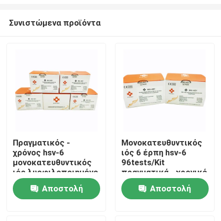
Συνιστώμενα προϊόντα
Πραγματικός -
Μονοκατευθυντικός
χρόνος hsv-6
ιός 6 έρπη hsv-6
Σπίτι
μονοκατευθυντικός
96tests/Kit
ιός λυοφιλοποιημένο
πραγματικά - χρονικό
PCR 24tests/Kit έρπη
PCR εξάρτηση
Προϊόντα
Αποστολή
Αποστολή
ανίχνευσης που
λυοφιλοποιείται
ερώτησης
ερώτησης
Βίντεο