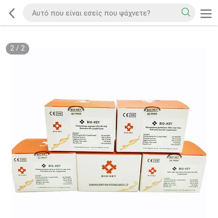
2
/
2