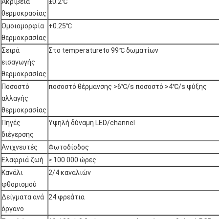
Ακρίβεια
±0.2℃
θερμοκρασίας
Ομοιομορφία
+0.25℃
θερμοκρασίας
Σειρά
Στο temperatureto 99℃ δωματίων
εισαγωγής
θερμοκρασίας
Ποσοστό
ποσοστό θέρμανσης >6℃/s ποσοστό >4℃/s ψύξης
αλλαγής
θερμοκρασίας
Πηγές
Υψηλή δύναμη LED/channel
διέγερσης
Ανιχνευτές
Φωτοδίοδος
Ελαφριά ζωή
≥ 100.000 ώρες
Κανάλι
2/4 καναλιών
φθορισμού
Δείγματα ανά
24 φρεάτια
όργανο