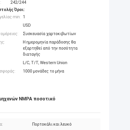
:
242/244
τολής Όροι:
ελίας min:
1
USD
ομέρειες:
Συσκευασία χαρτοκιβωτίων
ης:
Η ημερομηνία παράδοσης θα
εξαρτηθεί από την ποσότητα
διαταγής
L/C, T/T, Western Union
σφοράς:
1000 μονάδες το μήνα
ύ μηχανών NMPA ποσοτικό
α:
Πορτοκάλι και λευκό