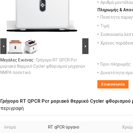
Αριθμό μοντέλου
Πληρωμής & Αποσ
Ποσότητα παραγγ
Τιμή:
Συσκευασία λεπτ
Χρόνος παράδοσ
Μεγάλες Εικόνας :
Γρήγορο RT QPCR Pcr
Όροι πληρωμής:
μοριακό θερμικό Cycler φθορισμού μηχανών
NMPA ποσοτικό
Δυνατότητα προ
Επικοινωνία
Γρήγορο RT QPCR Pcr μοριακό θερμικό Cycler φθορισμο
περιγραφή
όνομα:
RT qPCR όργανο
Χρώμ