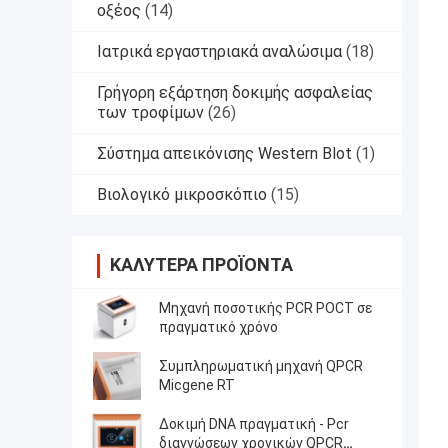
οξέος
(14)
Ιατρικά εργαστηριακά αναλώσιμα
(18)
Γρήγορη εξάρτηση δοκιμής ασφαλείας
των τροφίμων
(26)
Σύστημα απεικόνισης Western Blot
(1)
Βιολογικό μικροσκόπιο
(15)
ΚΑΛΎΤΕΡΑ ΠΡΟΪΌΝΤΑ
Μηχανή ποσοτικής PCR POCT σε
πραγματικό χρόνο
Συμπληρωματική μηχανή QPCR
Micgene RT
Δοκιμή DNA πραγματική - Pcr
διαγνώσεων χρονικών QPCR