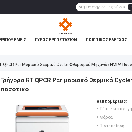
ΕΡΊΠΟΥ ΕΜΕΊΣ
ΓΎΡΟΣ ΕΡΓΟΣΤΑΣΊΩΝ
ΠΟΙΟΤΙΚΌΣ ΈΛΕΓΧΟΣ
RT QPCR Pcr Μοριακό Θερμικό Cycler Φθορισμού Μηχανών NMPA Ποσο
Γρήγορο RT QPCR Pcr μοριακό θερμικό Cycl
ποσοτικό
Λεπτομέρειες:
Τόπος καταγωγή
Μάρκα:
Πιστοποίηση: