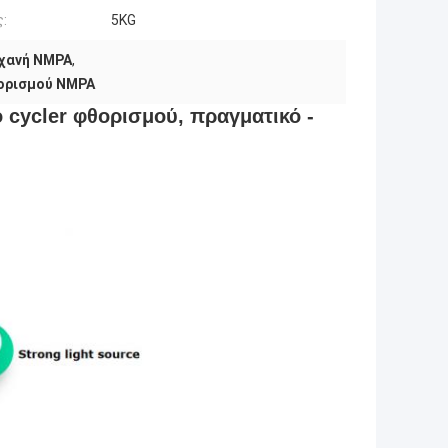
:
5KG
χανή NMPA
,
θορισμού NMPA
 cycler φθορισμού, πραγματικό -