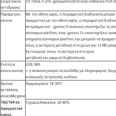
Σειρά όγκου
10-100ul, 0.2ml, χρησιμοποιήστε έναν καθολικό PCR 
αντίδρασης
Παράμετροι
Με την οθόνη αφής, η πειραματική διαδικασία μπορεί
υλικού
πραγματικό με την οθόνη αφής, η πειραματική διαδικ
σε πραγματικό - χρόνος Η συσκευή υποστηρίζει τη σύ
σύννεφων platfom, ένας χρόνος Οι υποστηρίξεις συσ
υπηρεσία σύννεφων platfom, και μπορούν να πραγματ
όπως η αυτόματη μετάδοση στοιχείων και το ND μπορ
λειτουργίες όπως τα αυτόματα στοιχεία
μετάδοση και μακρινή διαβούλευση
Ενότητα
USB, Wifi
επικοινωνίας
⭐ η συσκευή μπορεί να συνδεθεί με πληροφορίες δε
εισαγωγής ανίχνευσης κώδικα
Χρόνος
Θερμοκρασία: 18-30℃
εκτέλεσης
enviroMicgene
162/164 σε
Υγρασία Releative: 20-80%
πραγματικό
χρόνο