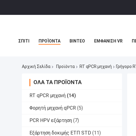
ΣΠΊΤΙ
ΠΡΟΪΌΝΤΑ
ΒΊΝΤΕΟ
ΕΜΦΆΝΙΣΗ VR
Π
ΙΣΤΟΛΌΓΙΟ
Αρχική Σελίδα
Προϊόντα
RT qPCR μηχανή
Γρήγορο 
ΌΛΑ ΤΑ ΠΡΟΪΌΝΤΑ
RT qPCR μηχανή
(14)
Φορητή μηχανή qPCR
(5)
PCR HPV εξάρτηση
(7)
Εξάρτηση δοκιμής ΕΤΠ STD
(11)