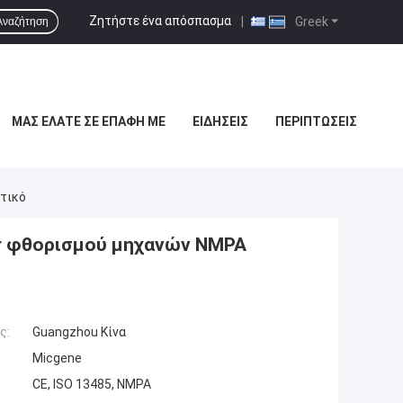
Ζητήστε ένα απόσπασμα
|
Greek
Αναζήτηση
ΜΑΣ ΕΛΆΤΕ ΣΕ ΕΠΑΦΉ ΜΕ
ΕΙΔΉΣΕΙΣ
ΠΕΡΙΠΤΏΣΕΙΣ
τικό
er φθορισμού μηχανών NMPA
ς:
Guangzhou Κίνα
Micgene
CE, ISO 13485, NMPA