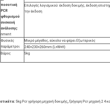
ποσοτική
Επιλογές λογισμικού: έκδοση δοκιμής, έκδοση επιστη
PCR
την έκδοση
φθορισμού
συσκευή
ανάλυσης:
nment
Φυσικές
Μικρό μέγεθος, εύκολο να φέρει Εξωτερικός
παράμετροι
240×230×260mm (L×W×H)
Βάρος
5kg
,
ετικέτα:
5kg Pcr γρήγορη μηχανή δοκιμής
Γρήγορη Pcr μηχανή 2 4 κ