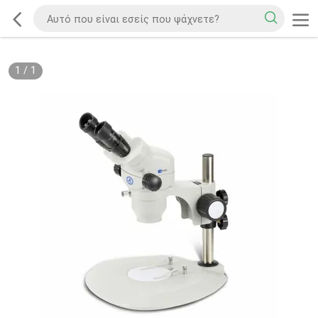
1
/
1