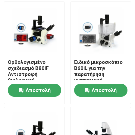
Ορθολογισμένο
Ειδικό μικροσκόπιο
σχεδιασμό B80iF
B60iL για την
Αντιστροφή
παρατήρηση
βιολογικού
κυτταρικού
μικροσκόπου για την
εργοστασίου
Αποστολή
Αποστολή
παρατήρηση
Σπίτι
κυτταρικού ιστού
ερώτησης
ερώτησης
Προϊόντα
Βίντεο