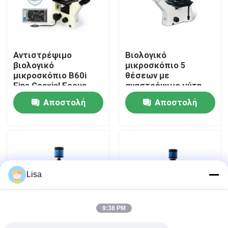
Εμφάνιση VR
Αντιστρέψιμο
Βιολογικό
Περίπου εμείς
βιολογικό
μικροσκόπιο 5
μικροσκόπιο B60i
θέσεων με
Fine Coaxial Focus
αναστρέψιμο μύτη
Γύρος εργοστασίων
B50i
Αποστολή
Αποστολή
ερώτησης
ερώτησης
Ποιοτικός έλεγχος
Μας ελάτε σε επαφή με
Lisa
Ειδήσεις
9:38 PM
Περιπτώσεις