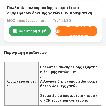
Πολλαπλή αιλουροειδής στοματίτιδα
εξαρτήσεων δοκιμής γατών FHV πραγματική -
χρονικό PCR εξάρτηση FCV FeLV ανίχνευσης
MOQ：παράγουμε και την υγρή και λυοφιλοποιημένη εξάρτηση
Τιμή：USD
Μας ελάτε σε
Καλύτερη τιμή
επαφή με
Περιγραφή προϊόντων
Πολλαπλή αιλουροειδής εξάρτησ
η δοκιμής γατών FHV
,
Κυριώτερο σημεί
Αιλουροειδής στοματίτιδα εξαρτ
ο:
ήσεων δοκιμής γατών
,
Στοματίτιδα πραγματική - χρονικ
ό PCR εξάρτηση ανίχνευσης