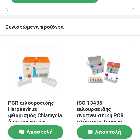
Συνιστώμενα προϊόντα
Σπίτι
PCR αιλουροειδής
ISO 13485
Herpesvirus
αιλουροειδής
φθορισμός Chlamydia
αναπνευστική PCR
Προϊόντα
δοκιμής γατών
εξάρτηση Taqman
εξαρτήσεων ελέγχων
QPCR δοκιμής
Αποστολή
Αποστολή
δοκιμής
φθορισμού
Βίντεο