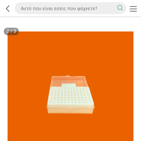
2
/
3