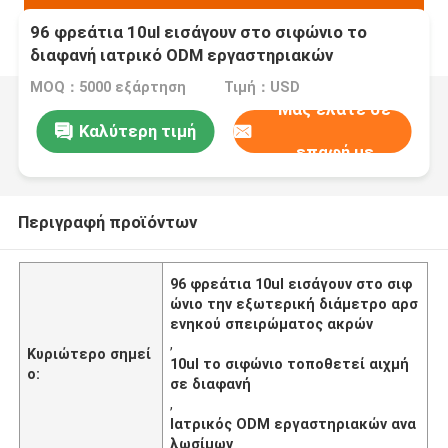
96 φρεάτια 10ul εισάγουν στο σιφώνιο το
διαφανή ιατρικό ODM εργαστηριακών
αναλωσίμων ακρών
MOQ：5000 εξάρτηση
Τιμή：USD
Μας ελάτε σε
Καλύτερη τιμή
επαφή με
Περιγραφή προϊόντων
96 φρεάτια 10ul εισάγουν στο σιφ
ώνιο την εξωτερική διάμετρο αρσ
ενηκού σπειρώματος ακρών
,
Κυριώτερο σημεί
10ul το σιφώνιο τοποθετεί αιχμή
ο:
σε διαφανή
,
Ιατρικός ODM εργαστηριακών ανα
λωσίμων