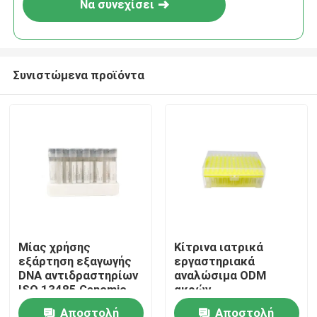
Να συνεχίσει
Συνιστώμενα προϊόντα
Σπίτι
Μίας χρήσης
Κίτρινα ιατρικά
εξάρτηση εξαγωγής
εργαστηριακά
Προϊόντα
DNA αντιδραστηρίων
αναλώσιμα ODM
ISO 13485 Genomic
ακρών
απελευθέρωσης
εργαστηριακών
Αποστολή
Αποστολή
Βίντεο