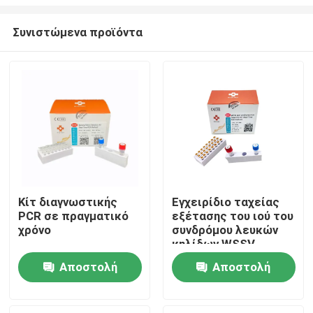
Συνιστώμενα προϊόντα
Κίτ διαγνωστικής
Εγχειρίδιο ταχείας
PCR σε πραγματικό
εξέτασης του ιού του
Σπίτι
χρόνο
συνδρόμου λευκών
κηλίδων WSSV
Προϊόντα
Αποστολή
Αποστολή
ερώτησης
ερώτησης
Βίντεο