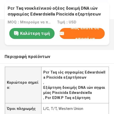
Pcr Taq νουκλεϊνικού οξέος δοκιμή DNA ιών
σηψαιμίας Edwardsiella Piscicida εξαρτήσεων
MOQ：Μπορούμε να παραγάγουμε τις υγρές και λυοφιλοποιημένες εξαρτήσεις
Τιμή：USD
Μας ελάτε σε
Καλύτερη τιμή
επαφή με
Περιγραφή προϊόντων
Pcr Taq ιός σηψαιμίας Edwardsiell
a Piscicida εξαρτήσεων
Κυριώτερο σημεί
,
ο:
Εξάρτηση δοκιμής DNA ιών σηψαι
μίας Piscicida Edwardsiella
,
Pcr EDW.P Taq εξάρτηση
Όροι πληρωμής
L/C, T/T, Western Union