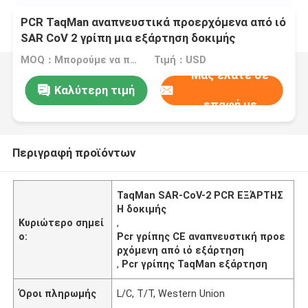
PCR TaqMan αναπνευστικά προερχόμενα από ιό
SAR CoV 2 γρίπη μια εξάρτηση δοκιμής
ανίχνευσης νουκλεϊνικού οξέος Β
MOQ：Μπορούμε να παραγάγουμε τις υγρές και λυοφιλοποιημένες εξαρτήσεις
Τιμή：USD
Μας ελάτε σε
Καλύτερη τιμή
επαφή με
Περιγραφή προϊόντων
TaqMan SAR-CoV-2 PCR ΕΞΆΡΤΗΣ
Η δοκιμής
Κυριώτερο σημεί
,
ο:
Pcr γρίπης CE αναπνευστική προε
ρχόμενη από ιό εξάρτηση
,
Pcr γρίπης TaqMan εξάρτηση
Όροι πληρωμής
L/C, T/T, Western Union